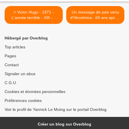
< Victor Hugo - 1871 -
Un message de paix venu
L'année terrible - XIII - A
d’Hiroshima : 69 ans après,
ceux qu'on foule aux pieds
la paix reste la meilleure
défense >
Hébergé par Overblog
Top articles
Pages
Contact
Signaler un abus
C.G.U.
Cookies et données personnelles
Préférences cookies
Voir le profil de Yannick Le Moing sur le portail Overblog
Créer un blog sur Overblog