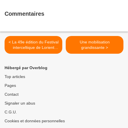
Commentaires
< La 49e édition du Festival
Une mobilisation
interceltique de Lorient
grandissante >
mettra à l’honneur la
Galice, du 2 au 11 août
prochains
Hébergé par Overblog
Top articles
Pages
Contact
Signaler un abus
C.G.U.
Cookies et données personnelles