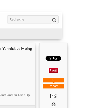
ar
Yannick Le Moing
0
Repost
rc national du Teide