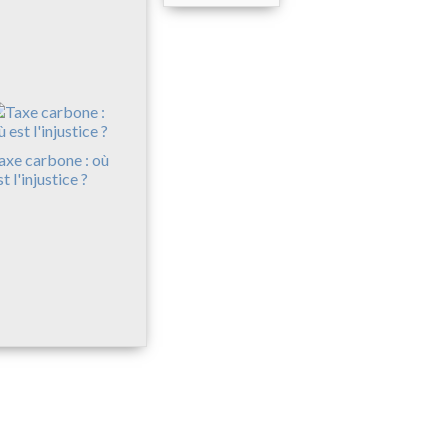
axe carbone : où
st l'injustice ?