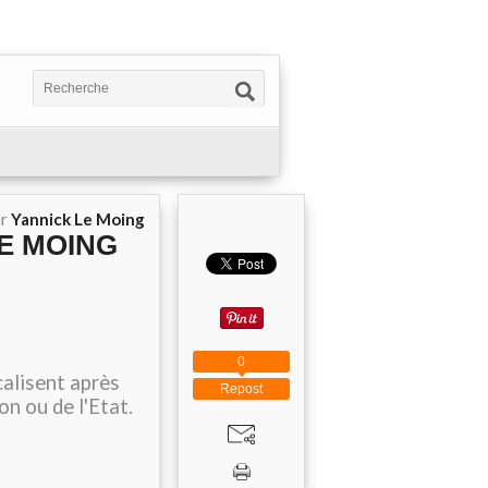
ar
Yannick Le Moing
 LE MOING
0
calisent après
Repost
on ou de l'Etat.