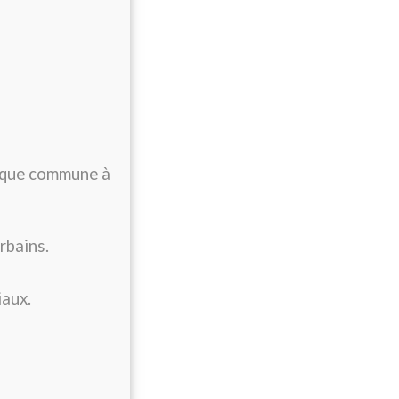
haque commune à
rbains.
iaux.