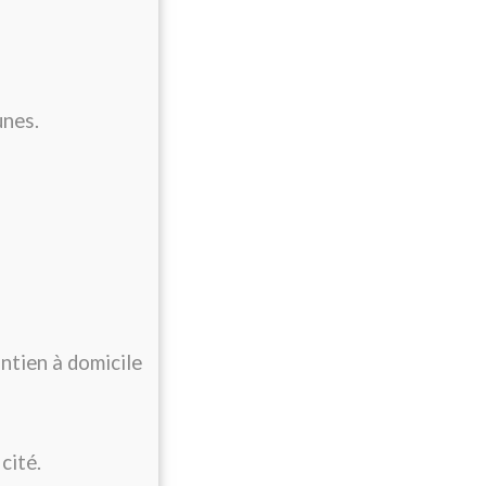
unes.
intien à domicile
cité.