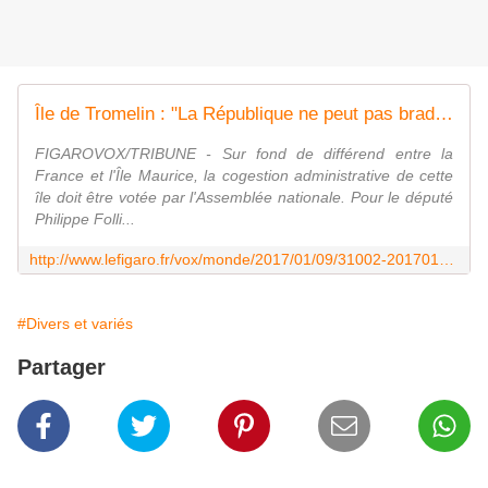
Île de Tromelin : "La République ne peut pas brader ainsi sa souveraineté !"
FIGAROVOX/TRIBUNE - Sur fond de différend entre la
France et l'Île Maurice, la cogestion administrative de cette
île doit être votée par l'Assemblée nationale. Pour le député
Philippe Folli...
http://www.lefigaro.fr/vox/monde/2017/01/09/31002-20170109ARTFIG00263-le-de-tromelin-la-republique-ne-peut-pas-brader-ainsi-sa-souverainete.php
#Divers et variés
Partager