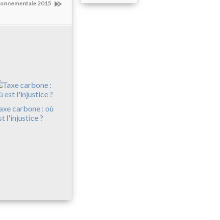
ronnementale 2015
axe carbone : où
st l'injustice ?