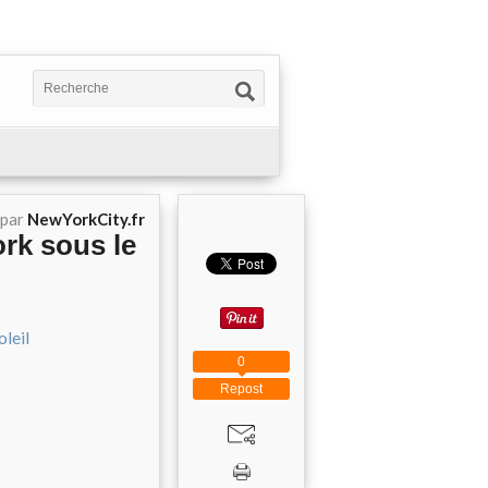
 par
NewYorkCity.fr
rk sous le
0
Repost