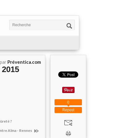
 par
Préventica.com
 2015
0
Repost
Sûreté ?
entre Alma - Rennes