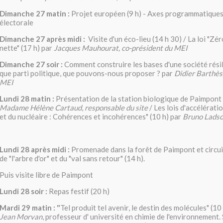
Dimanche 27 matin :
Projet européen (9 h) - Axes programmatiques
électorale
Dimanche 27 après midi :
Visite d'un éco-lieu (14 h 30) / La loi "Zér
nette" (17 h)
par
Jacques Mauhourat, co-président du MEI
Dimanche 27 soir :
Comment construire les bases d'une société résil
que parti politique, que pouvons-nous proposer ? par
Didier Barthès,
MEI
Lundi 28 matin :
Présentation de la station biologique de Paimpont 
Madame Hélène Cartaud
,
responsable du site
/
Les lois d'accélérati
et du nucléaire : Cohérences et incohérences" (10 h) par
Bruno Lads
Lundi 28 après midi :
Promenade dans la forêt de Paimpont et circui
de "l'arbre d'or" et du "val sans retour" (14 h).
Puis visite libre de Paimpont
Lundi 28 soir :
Repas festif (20 h)
Mardi 29 matin : "
Tel produit tel avenir, le destin des molécules" (1
Jean Morvan
, professeur d' université en chimie de l'environnement