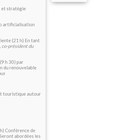
 et stratégie
o artificialisation
iente (21 h) En tant
 co-président du
(9 h 30) par
on du renouvelable
ous
t touristique autour
0 h) Conférence de
. Seront abordées les