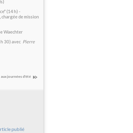
ls)
ce" (14 h) -
r, chargée de mission
oine Waechter
 h 30) avec
Pierre
 aux journées d'été
rticle publié