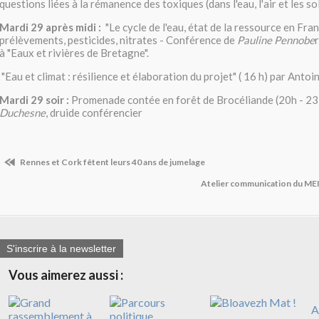
questions liées à la rémanence des toxiques (dans l'eau, l'air et les so
Mardi 29 après midi :
"Le cycle de l'eau, état de la ressource en Fran
prélèvements, pesticides, nitrates - Conférence de
Pauline Pennobe
à "Eaux et rivières de Bretagne".
"Eau et climat : résilience et élaboration du projet" ( 16 h) par Ant
Mardi 29 soir :
Promenade contée en forêt de Brocéliande (20h - 23
Duchesne
, druide conférencier
Rennes et Cork fêtent leurs 40 ans de jumelage
Atelier communication du MEI
S'inscrire à la newsletter
Vous aimerez aussi :
A