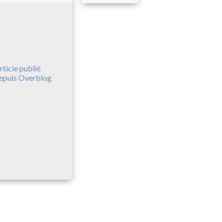
rticle publié
epuis Overblog