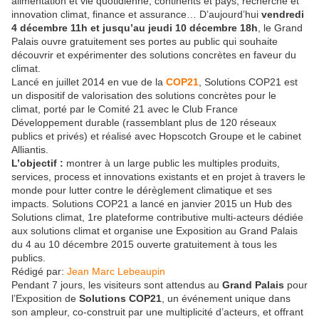
alimentation et vie quotidienne, continents et pays, recherche et
innovation climat, finance et assurance… D’aujourd’hui
vendredi
4 décembre 11h et jusqu’au jeudi 10 décembre 18h
, le Grand
Palais ouvre gratuitement ses portes au public qui souhaite
découvrir et expérimenter des solutions concrètes en faveur du
climat.
Lancé en juillet 2014 en vue de la
COP21
, Solutions COP21 est
un dispositif de valorisation des solutions concrètes pour le
climat, porté par le Comité 21 avec le Club France
Développement durable (rassemblant plus de 120 réseaux
publics et privés) et réalisé avec Hopscotch Groupe et le cabinet
Alliantis.
L’objectif :
montrer à un large public les multiples produits,
services, process et innovations existants et en projet à travers le
monde pour lutter contre le dérèglement climatique et ses
impacts. Solutions COP21 a lancé en janvier 2015 un Hub des
Solutions climat, 1re plateforme contributive multi-acteurs dédiée
aux solutions climat et organise une Exposition au Grand Palais
du 4 au 10 décembre 2015 ouverte gratuitement à tous les
publics.
Rédigé par:
Jean Marc Lebeaupin
Pendant 7 jours, les visiteurs sont attendus au
Grand Palais
pour
l’Exposition de
Solutions COP21
, un événement unique dans
son ampleur, co-construit par une multiplicité d’acteurs, et offrant