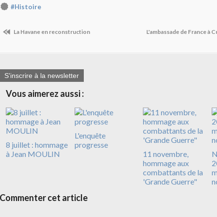
#Histoire
La Havane en reconstruction
L'ambassade de France à 
S'inscrire à la newsletter
Vous aimerez aussi :
L'enquête
8 juillet : hommage
progresse
à Jean MOULIN
11 novembre,
N
hommage aux
2
combattants de la
m
'Grande Guerre"
n
Commenter cet article