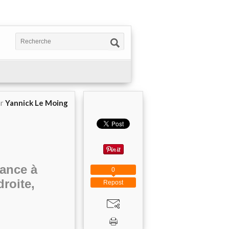
ar
Yannick Le Moing
rance à
0
roite,
Repost