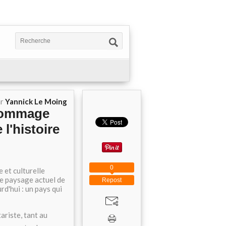
ar
Yannick Le Moing
'hommage
l'histoire
0
 et culturelle
le paysage actuel de
Repost
urd'hui : un pays qui
ariste, tant au