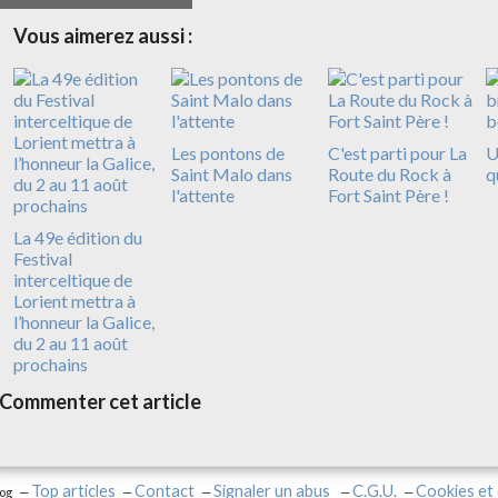
Vous aimerez aussi :
Les pontons de
C'est parti pour La
U
Saint Malo dans
Route du Rock à
q
l'attente
Fort Saint Père !
La 49e édition du
Festival
interceltique de
Lorient mettra à
l’honneur la Galice,
du 2 au 11 août
prochains
Commenter cet article
Top articles
Contact
Signaler un abus
C.G.U.
Cookies et
log