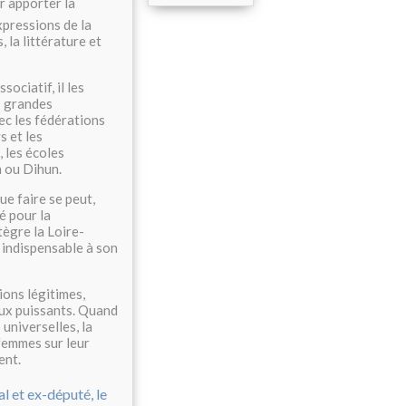
r apporter la
xpressions de la
, la littérature et
ociatif, il les
s grandes
vec les fédérations
s et les
 les écoles
h ou Dihun.
ue faire se peut,
é pour la
tègre la Loire-
 indispensable à son
ons légitimes,
aux puissants. Quand
 universelles, la
 femmes sur leur
ent.