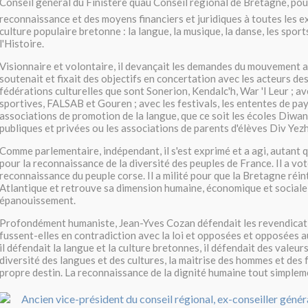
Conseil général du Finistère quau Conseil régional de Bretagne, pou
reconnaissance et des moyens financiers et juridiques à toutes les e
culture populaire bretonne : la langue, la musique, la danse, les sports
l'Histoire.
Visionnaire et volontaire, il devançait les demandes du mouvement ass
soutenait et fixait des objectifs en concertation avec les acteurs de
fédérations culturelles que sont Sonerion, Kendalc'h, War 'l Leur ; a
sportives, FALSAB et Gouren ; avec les festivals, les ententes de pay
associations de promotion de la langue, que ce soit les écoles Diwan,
publiques et privées ou les associations de parents d'élèves Div Yez
Comme parlementaire, indépendant, il s'est exprimé et a agi, autant q
pour la reconnaissance de la diversité des peuples de France. Il a vot
reconnaissance du peuple corse. Il a milité pour que la Bretagne réin
Atlantique et retrouve sa dimension humaine, économique et sociale
épanouissement.
Profondément humaniste, Jean-Yves Cozan défendait les revendicati
fussent-elles en contradiction avec la loi et opposées et opposées 
il défendait la langue et la culture bretonnes, il défendait des valeurs
diversité des langues et des cultures, la maitrise des hommes et des
propre destin. La reconnaissance de la dignité humaine tout simplem