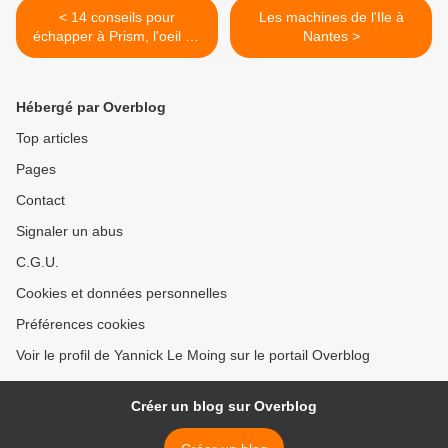
< 14 conseils pour
Les machines de l'Ile à
échapper à Prism, l'oeil de
Nantes >
la NSA sur les internautes
du monde entier
Hébergé par Overblog
Top articles
Pages
Contact
Signaler un abus
C.G.U.
Cookies et données personnelles
Préférences cookies
Voir le profil de Yannick Le Moing sur le portail Overblog
Créer un blog sur Overblog