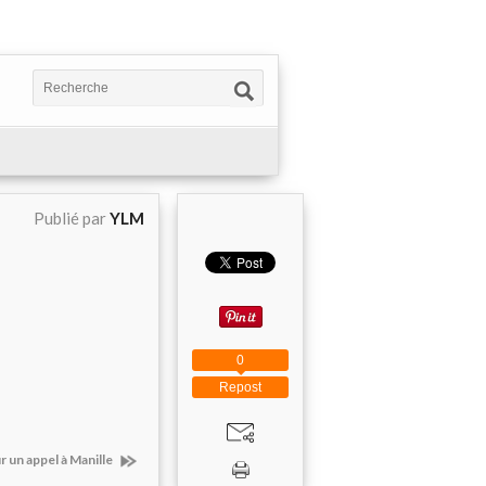
Publié par
YLM
0
Repost
 un appel à Manille