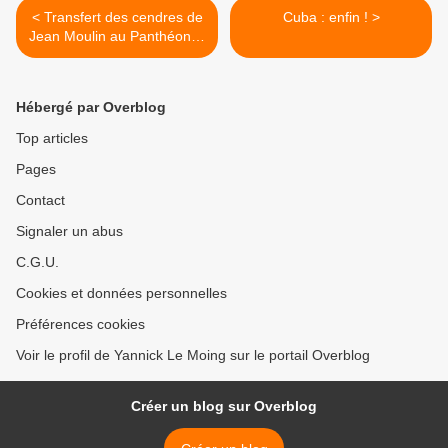
< Transfert des cendres de
Cuba : enfin ! >
Jean Moulin au Panthéon, il
y a 50 ans, le 19 décembre
1964
Hébergé par Overblog
Top articles
Pages
Contact
Signaler un abus
C.G.U.
Cookies et données personnelles
Préférences cookies
Voir le profil de Yannick Le Moing sur le portail Overblog
Créer un blog sur Overblog