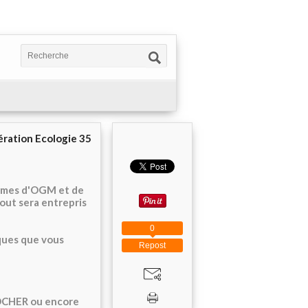
ération Ecologie 35
ermes d'OGM et de
 tout sera entrepris
0
rques que vous
Repost
 ROCHER ou encore