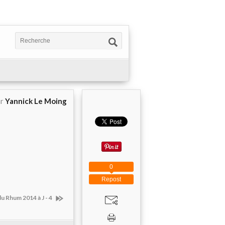
ar
Yannick Le Moing
0
Repost
u Rhum 2014 à J - 4