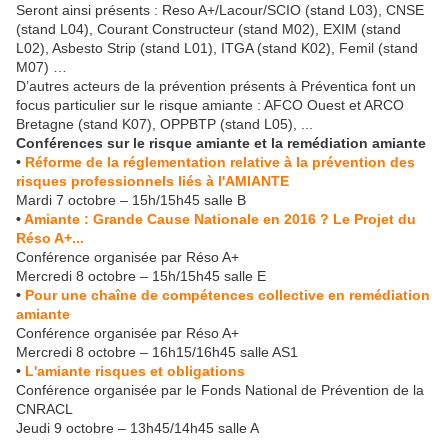
Seront ainsi présents : Reso A+/Lacour/SCIO (stand L03), CNSE
(stand L04), Courant Constructeur (stand M02), EXIM (stand
L02), Asbesto Strip (stand L01), ITGA (stand K02), Femil (stand
M07) …
D’autres acteurs de la prévention présents à Préventica font un
focus particulier sur le risque amiante : AFCO Ouest et ARCO
Bretagne (stand K07), OPPBTP (stand L05), ...
Conférences sur le risque amiante et la remédiation amiante
•
Réforme de la réglementation relative à la prévention des
risques professionnels liés à l'AMIANTE
Mardi 7 octobre – 15h/15h45 salle B
•
Amiante : Grande Cause Nationale en 2016 ? Le Projet du
Réso A+...
Conférence organisée par Réso A+
Mercredi 8 octobre – 15h/15h45 salle E
•
Pour une chaîne de compétences collective en remédiation
amiante
Conférence organisée par Réso A+
Mercredi 8 octobre – 16h15/16h45 salle AS1
•
L'amiante risques et obligations
Conférence organisée par le Fonds National de Prévention de la
CNRACL
Jeudi 9 octobre – 13h45/14h45 salle A