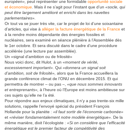
européen»,
peut représenter une formidable
opportunité sociale
et économique
. Mais il ne s’agit pour l’instant que d’un
«socle, qui
peut être largement amélioré et enrichi dans les navettes
parlementaires».
Or tout va se jouer très vite, car le projet de loi d’une soixantaine
d’articles, qui vise à
alléger la facture énergétique de la France
et
à la rendre moins dépendante des énergies fossiles et
nucléaires, sera examiné en séance plénière à l’Assemblée dès
le 1er octobre. Et sera discuté dans le cadre d’une procédure
accélérée (une lecture par assemblée).
Un «signal d'ambition ou de frilosité»
Nous voici donc, dit Hulot, à un
«moment de vérité,
excessivement important».
Qui
«donnera un signal soit
d’ambition, soit de frilosité»,
alors que la France accueillera la
grande conférence climat de l’ONU en décembre 2015. Et qui
permettra de montrer – ou pas –,
«que nous sommes innovants
et entreprenants»,
à l’heure où l’Europe est moins ambitieuse sur
ces sujets qu’elle ne l’a été.
Pour répondre aux enjeux climatiques, il n’y a pas trente-six mille
solutions, rappelle l’envoyé spécial du président François
Hollande pour la planète :
«il faut sortir de l’économie carbonée»
et
«réviser fondamentalement notre modèle énergétique».
De la
même manière, dixit l’écologiste :
«Si on considère que l’efficacité
énergétique est le premier facteur de compétitivité des