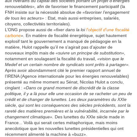
aux riverains du capital des sociétés portant un projet d’énergies
renouvelables»,
afin de favoriser le financement participatif (la
FNH insiste sur la nécessité absolue de
«favoriser l’engagement
de tous les acteurs»
: Etat, mais aussi entreprises, salariés,
citoyens, collectivités territoriales).
L’ONG propose aussi de
«fixer dans la loi
l’objectif d’une fiscalité
carbone
».
En matière de fiscalité énergétique, sujet hautement
explosif tant le gouvernement a manqué de pédagogie en la
matière, Hulot rappelle qu’il ne s’agirait pas d’ajouter de
nouveaux impôts mais de
«suivre un principe de substitution»,
notamment en soulageant la fiscalité du travail,
«vision que le
Medef et un certain nombre de syndicats sont prêts à partager».
Après avoir abondamment cité le premier rapport annuel de
l’IRENA (Agence internationale pour les énergies renouvelables)
présenté au même moment au Sénat, Nicolas Hulot a conclu,
cinglant :
«Dans ce grand moment de discrédit de la classe
politique, il y a là pour elle une occasion de se racheter un peu de
crédit et de changer de lunettes. Les deux paramètres du XXIe
siècle, qui sont les conséquences des siècles précédents, sont la
rareté des matières premières et la vulnérabilité, incarnée par le
changement climatique».
Des lunettes du XXIe siècle made in
France... Voilà qui serait certes métaphorique, mais moins
anecdotique que les nouvelles lunettes présidentielles qui ont
récemment alimenté la machine à «buzz».