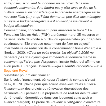
entreprises, si on veut leur donner un peu d’air dans une
économie malmenée, il ne faudra pas y aller avec le dos de la
cuillère. Idem si on considère que la précarité énergétique est le
nouveau fléau (…) et qu’il faut donner un peu d’air aux ménages
puisque le budget énergétique est souvent passé devant le
budget alimentaire».
Comment faire, concrètement, pour améliorer le texte ? La
Fondation Nicolas Hulot (FNH) a présenté mardi 35 mesures en
ce sens, sorte de «boîte à outils» ou «pense-bête» pour députés
et sénateurs. Elle propose notamment de fixer un objectif
intermédiaire de réduction de la consommation finale d’énergie à
l’horizon 2030.
«C’est un point crucial. Un objectif à 2050 ne
génèrera pas une dynamique immédiate et donnera même le
sentiment qu’il n’y a pas d’urgence»,
insiste Hulot, qui affirme en
avoir parlé à François Hollande –
«qui a semblé l’accepter» –
et à
Ségolène Royal
.
Substituer pour mieux financer
Sur le volet financement, où
«pour l’instant, le compte n’y est
pas»,
la FNH plaide pour que soient levés
«les freins au tiers-
financement»
des projets de rénovation énergétique des
bâtiments (qui permet à un propriétaire de réaliser des travaux
de rénovation énergétique dans son logement sans avoir à
avancer d’argent). Et prône de
«revenir à l’obligation d’ouverture