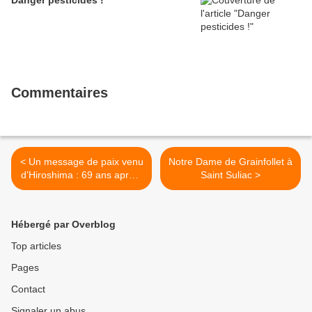
Danger pesticides !
Commentaires
< Un message de paix venu
Notre Dame de Grainfollet à
d’Hiroshima : 69 ans après,
Saint Suliac >
la paix reste la meilleure
défense
Hébergé par Overblog
Top articles
Pages
Contact
Signaler un abus