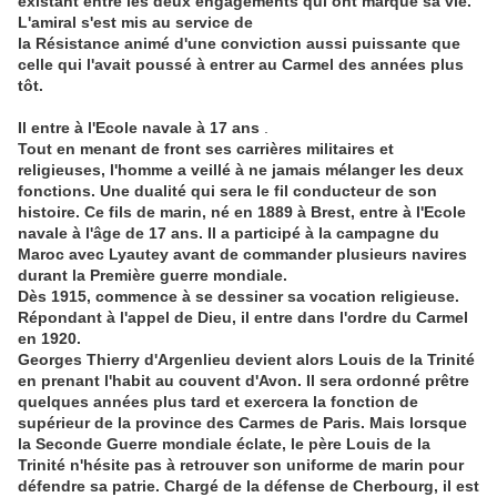
existant entre les deux engagements qui ont marqué sa vie.
L'amiral s'est mis au service de
la Résistance animé d'une conviction aussi puissante que
celle qui l'avait poussé à entrer au Carmel des années plus
tôt.
Il entre à l'Ecole navale à 17 ans
.
Tout en menant de front ses carrières
militaires et
religieuses, l'homme a veillé à ne jamais mélanger les deux
fonctions. Une dualité qui sera le fil conducteur de son
histoire. Ce fils de marin, né en 1889 à Brest, entre à l'Ecole
navale à l'âge de 17 ans. Il a participé à la campagne du
Maroc avec Lyautey avant de commander plusieurs navires
durant la Première guerre mondiale.
Dès 1915, commence à se dessiner sa vocation religieuse.
Répondant à l'appel de Dieu, il entre dans l'ordre du Carmel
en 1920.
Georges Thierry d'Argenlieu devient alors Louis de la Trinité
en prenant l'habit au couvent d'Avon. Il sera
ordonné prêtre
quelques années plus tard et exercera la fonction de
supérieur de la province
des Carmes de Paris. Mais lorsque
la Seconde Guerre mondiale éclate, le père Louis de la
Trinité n'hésite pas à retrouver son uniforme de marin pour
défendre sa patrie. Chargé de la défense de Cherbourg, il est