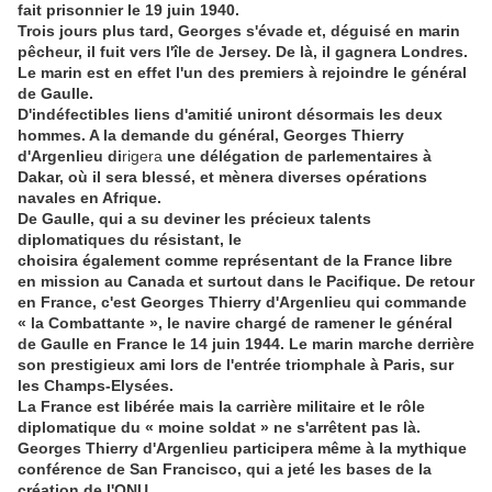
fait prisonnier le 19 juin 1940.
Trois jours plus tard, Georges s'évade
et, déguisé en marin
pêcheur, il fuit vers l'île de Jersey. De là, il gagnera Londres.
Le marin est en effet l'un des premiers à rejoindre le général
de Gaulle.
D'indéfectibles liens d'amitié uniront désormais les deux
hommes. A la demande du général, Georges Thierry
d'Argenlieu di
rigera
une délégation de parlementaires à
Dakar, où il sera blessé, et mènera diverses opérations
navales
en Afrique.
De Gaulle, qui a su deviner les précieux talents
diplomatiques du résistant, le
choisira également comme représentant de la France libre
en mission au Canada et surtout dans
le Pacifique. De retour
en France, c'est Georges Thierry d'Argenlieu qui commande
« la Combattante
», le navire chargé de ramener le général
de Gaulle en France le 14 juin 1944. Le marin marche derrière
son prestigieux ami lors de l'entrée triomphale à Paris, sur
les Champs-Elysées.
La
France est libérée mais la carrière militaire et le rôle
diplomatique du « moine soldat » ne
s'arrêtent pas là.
Georges Thierry d'Argenlieu participera même à la mythique
conférence de San Francisco, qui a jeté les bases de la
création de l'ONU.