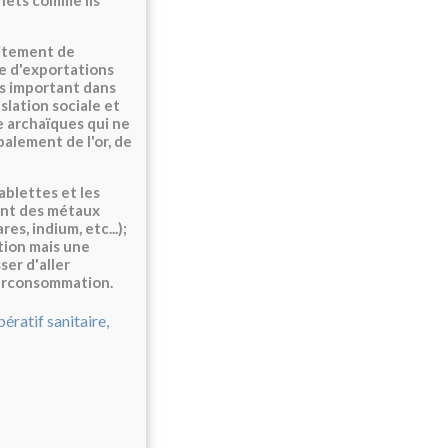
hets comme ils
aitement de
re d'exportations
ins important dans
slation sociale et
 archaïques qui ne
alement de l'or, de
ablettes et les
ont des métaux
es, indium, etc...);
tion mais une
ser d'aller
surconsommation.