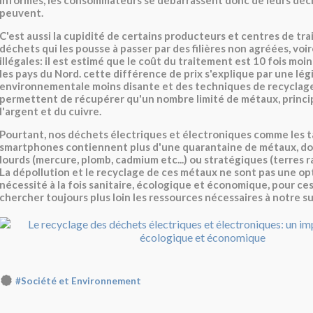
informés, les consommateurs se débarrassent donc de leurs déc
peuvent.
C'est aussi la cupidité de certains producteurs et centres de tr
déchets qui les pousse à passer par des filières non agréées, voi
illégales: il est estimé que le coût du traitement est 10 fois mo
les pays du Nord. cette différence de prix s'explique par une légi
environnementale moins disante et des techniques de recyclage
permettent de récupérer qu'un nombre limité de métaux, princip
l'argent et du cuivre.
Pourtant, nos déchets électriques et électroniques comme les t
smartphones contiennent plus d'une quarantaine de métaux, d
lourds (mercure, plomb, cadmium etc...) ou stratégiques (terres rar
La dépollution et le recyclage de ces métaux ne sont pas une op
nécessité à la fois sanitaire, écologique et économique, pour ces
chercher toujours plus loin les ressources nécessaires à notre 
#Société et Environnement