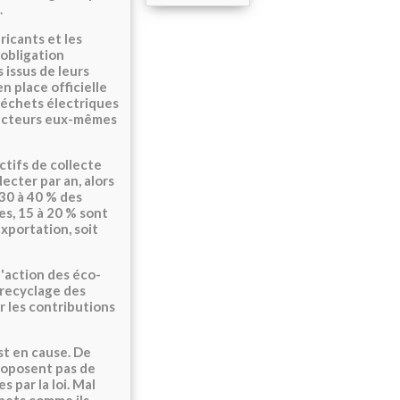
.
ricants et les
'obligation
 issus de leurs
n place officielle
 déchets électriques
oducteurs eux-mêmes
ctifs de collecte
ecter par an, alors
 30 à 40 % des
es, 15 à 20 % sont
exportation, soit
l'action des éco-
 recyclage des
r les contributions
st en cause. De
proposent pas de
 par la loi. Mal