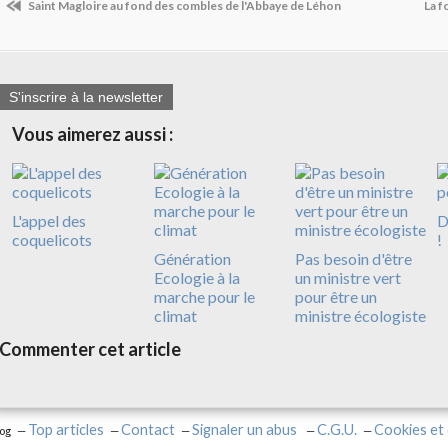
Saint Magloire au fond des combles de l'Abbaye de Léhon
La f
S'inscrire à la newsletter
Vous aimerez aussi :
L'appel des
D
coquelicots
!
Génération
Pas besoin d'être
Ecologie à la
un ministre vert
marche pour le
pour être un
climat
ministre écologiste
Commenter cet article
Top articles
Contact
Signaler un abus
C.G.U.
Cookies et
log