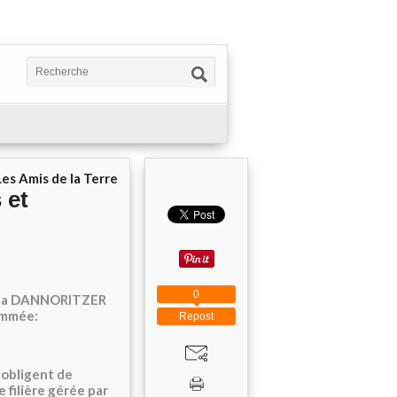
Les Amis de la Terre
 et
,
0
osima DANNORITZER
ammée:
Repost
 obligent de
e filière gérée par