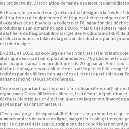
les producteurs. L'association demande des mesures immédiates
En France, les producteurs (cette notion désigne à la fois les fab
distributeurs) d'équipements électriques et électroniques ont l
d'organiser et de financer la collecte et l'élimination des déchets
produits mis sur le marché depuis 2006. Mais 8 ans après la mise e
de la filière de Responsabilité Elargie des Producteurs (REP) de
et électroniques, le bilan de la gestion des déchets par les pr
est bien maigre.
En 2011 et 1012, les éco-organismes n'ont pas atteint leurs obje
alors que ceux-ci étaient plutôt modestes: 7 kg de déchets à coll
que chaque français en produit près de 20 kg par an. Ainsi, seuls
déchets ménagers sont collectés et traités par les filières agréé
traitées par des filières non-agréées et le reste part soit à par l'
dans nos incinérateurs et décharges.
Ce ne sont pourtant pas les contraintes financières qui limitent 
organismes. Cette filière de collecte, traitement, dépollution et
déchets électriques et électroniques est largement financée pa
payées par les consommateurs.
C'est davantage l'irresponsabilité de certains producteurs qui e
nombreux sites de vente en ligne, malgré leurs obligations, ne 
reprise du matériel usagé ou stipulent des conditions non prévues