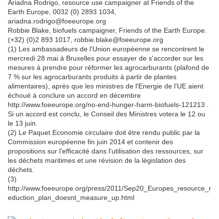
Ariadna Rodrigo, resource use campaigner at Friends of the
Earth Europe, 0032 (0) 2893 1034,
ariadna.rodrigo@foeeurope.org
Robbie Blake, biofuels campaigner, Friends of the Earth Europe.
(+32) (0)2 893 1017, robbie.blake@foeeurope.org
(1) Les ambassadeurs de l'Union européenne se rencontrent le
mercredi 28 mai à Bruxelles pour essayer de s'accorder sur les
mesures à prendre pour réformer les agrocarburants (plafond de
7 % sur les agrocarburants produits à partir de plantes
alimentaires), après que les ministres de l'Energie de l'UE aient
échoué à conclure un accord en décembre
http://www.foeeurope.org/no-end-hunger-harm-biofuels-121213 .
Si un accord est conclu, le Conseil des Ministres votera le 12 ou
le 13 juin.
(2) Le Paquet Economie circulaire doit être rendu public par la
Commission européenne fin juin 2014 et contenir des
propositions sur l'efficacité dans l'utilisation des ressources, sur
les déchets maritimes et une révision de la législation des
déchets.
(3)
http://www.foeeurope.org/press/2011/Sep20_Europes_resource_r
eduction_plan_doesnt_measure_up.html