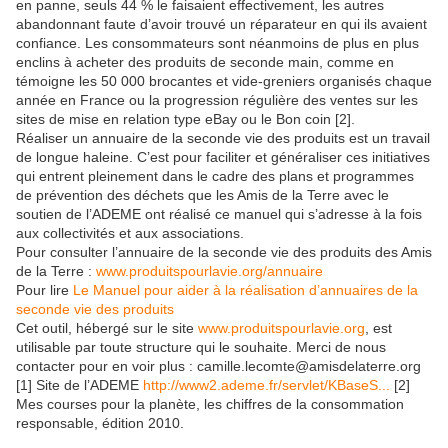
en panne, seuls 44 % le faisaient effectivement, les autres
abandonnant faute d’avoir trouvé un réparateur en qui ils avaient
confiance. Les consommateurs sont néanmoins de plus en plus
enclins à acheter des produits de seconde main, comme en
témoigne les 50 000 brocantes et vide-greniers organisés chaque
année en France ou la progression régulière des ventes sur les
sites de mise en relation type eBay ou le Bon coin [2].
Réaliser un annuaire de la seconde vie des produits est un travail
de longue haleine. C’est pour faciliter et généraliser ces initiatives
qui entrent pleinement dans le cadre des plans et programmes
de prévention des déchets que les Amis de la Terre avec le
soutien de l’ADEME ont réalisé ce manuel qui s’adresse à la fois
aux collectivités et aux associations.
Pour consulter l’annuaire de la seconde vie des produits des Amis
de la Terre :
www.produitspourlavie.org/annuaire
Pour lire
Le Manuel pour aider à la réalisation d’annuaires de la
seconde vie des produits
Cet outil, hébergé sur le site
www.produitspourlavie.org
, est
utilisable par toute structure qui le souhaite. Merci de nous
contacter pour en voir plus : camille.lecomte@amisdelaterre.org
[1] Site de l’ADEME
http://www2.ademe.fr/servlet/KBaseS...
[2]
Mes courses pour la planète, les chiffres de la consommation
responsable, édition 2010.