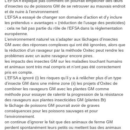
L’EFSA n’explique pas comment on pourrait empêcher des œufs
d’insectes ou de poissons GM de se retrouver au mauvais endroit
et de nuire à l’environnement
L’EFSA a essayé de changer son domaine d’action et d’y inclure
les prétendus « avantages » (réduction de l’usage des pesticides)
: cela ne fait pas partie du rôle de l’EFSA dans la réglementation
européenne.
L’environnement naturel va s’adapter aux lâchages d’insectes
GM avec des réponses complexes qui ont été ignorées, alors que
la réduction d’un ravageur par la méthode Oxitec peut rendre les
problèmes avec un autre ravageur encore pires.
les impacts des insectes GM sur les maladies touchant humains
et animaux sont très mal compris et n’ont pas été correctement
pris en compte.
L’EFSA a ignoré (i) les risques qu’il y a à relâcher plus d’un type
d’insecte GM dans une même zone (ii) les projets d’Oxitec de
combiner les ravageurs GM avec les plantes GM comme
méthode pour essayer de ralentir la progression de la résistance
des ravageurs aux plantes insecticides GM (plantes Bt)
le lâchage de poissons GM pourrait avoir de graves
conséquences pour les poissons sauvages et pour
l’environnement.
on continue d’ignorer le fait que des animaux de ferme GM
perdent spontanément leurs petits ou mettent bas des animaux