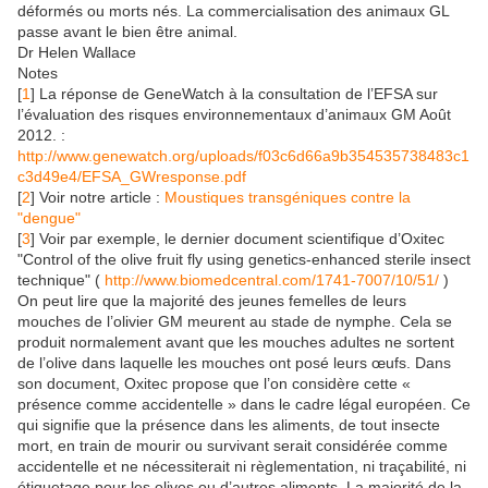
déformés ou morts nés. La commercialisation des animaux GL
passe avant le bien être animal.
Dr Helen Wallace
Notes
[
1
] La réponse de GeneWatch à la consultation de l’EFSA sur
l’évaluation des risques environnementaux d’animaux GM Août
2012. :
http://www.genewatch.org/uploads/f03c6d66a9b354535738483c1
c3d49e4/EFSA_GWresponse.pdf
[
2
] Voir notre article :
Moustiques transgéniques contre la
"dengue"
[
3
] Voir par exemple, le dernier document scientifique d’Oxitec
"Control of the olive fruit fly using genetics-enhanced sterile insect
technique" (
http://www.biomedcentral.com/1741-7007/10/51/
)
On peut lire que la majorité des jeunes femelles de leurs
mouches de l’olivier GM meurent au stade de nymphe. Cela se
produit normalement avant que les mouches adultes ne sortent
de l’olive dans laquelle les mouches ont posé leurs œufs. Dans
son document, Oxitec propose que l’on considère cette «
présence comme accidentelle » dans le cadre légal européen. Ce
qui signifie que la présence dans les aliments, de tout insecte
mort, en train de mourir ou survivant serait considérée comme
accidentelle et ne nécessiterait ni règlementation, ni traçabilité, ni
étiquetage pour les olives ou d’autres aliments. La majorité de la