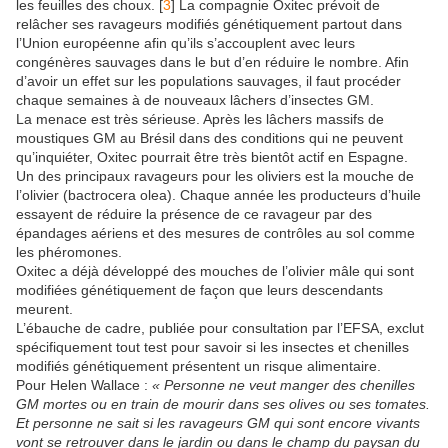
les feuilles des choux. [
3
] La compagnie Oxitec prévoit de
relâcher ses ravageurs modifiés génétiquement partout dans
l’Union européenne afin qu’ils s’accouplent avec leurs
congénères sauvages dans le but d’en réduire le nombre. Afin
d’avoir un effet sur les populations sauvages, il faut procéder
chaque semaines à de nouveaux lâchers d’insectes GM.
La menace est très sérieuse. Après les lâchers massifs de
moustiques GM au Brésil dans des conditions qui ne peuvent
qu’inquiéter, Oxitec pourrait être très bientôt actif en Espagne.
Un des principaux ravageurs pour les oliviers est la mouche de
l’olivier (bactrocera olea). Chaque année les producteurs d’huile
essayent de réduire la présence de ce ravageur par des
épandages aériens et des mesures de contrôles au sol comme
les phéromones.
Oxitec a déjà développé des mouches de l’olivier mâle qui sont
modifiées génétiquement de façon que leurs descendants
meurent.
L’ébauche de cadre, publiée pour consultation par l’EFSA, exclut
spécifiquement tout test pour savoir si les insectes et chenilles
modifiés génétiquement présentent un risque alimentaire.
Pour Helen Wallace :
« Personne ne veut manger des chenilles
GM mortes ou en train de mourir dans ses olives ou ses tomates.
Et personne ne sait si les ravageurs GM qui sont encore vivants
vont se retrouver dans le jardin ou dans le champ du paysan du