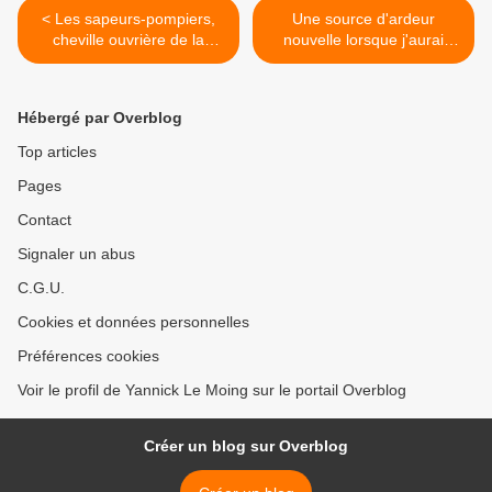
< Les sapeurs-pompiers,
Une source d'ardeur
cheville ouvrière de la
nouvelle lorsque j'aurai
Sécurité Civile en France
disparu. CDG >
(IV)
Hébergé par Overblog
Top articles
Pages
Contact
Signaler un abus
C.G.U.
Cookies et données personnelles
Préférences cookies
Voir le profil de Yannick Le Moing sur le portail Overblog
Créer un blog sur Overblog