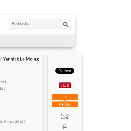
ar
Yannick Le Moing
s !
0
Repost
du 9 mars 2012 à