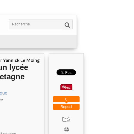
ar
Yannick Le Moing
un lycée
retagne
ue
0
Repost
e Bretagne